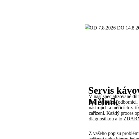
Servis kávo
V naší specializované díl
Mělník
naši vyškolení odborníci
nástrojích a měřicích zař
zařízení. Každý proces
op
diagnostikou a to
ZDARMA 
Z vašeho popisu problému
zařízení nebo kterou jed