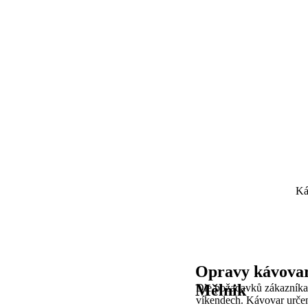
Ká
Opravy kávovar
Mělnik
Dle požadavků zákazníka
víkendech. Kávovar určen