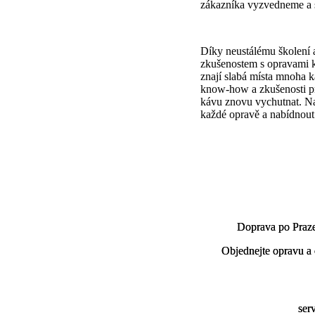
zákazníka vyzvedneme a 
Díky neustálému školení 
zkušenostem s opravami 
znají slabá místa mnoha
k
know-how a
zkušenosti p
kávu
znovu vychutnat.
Na
každé
opravě a nabídnout 
Doprava po Pra
Doprava po Pra
Objednejte opravu a 
Objednejte opravu a 
ser
ser